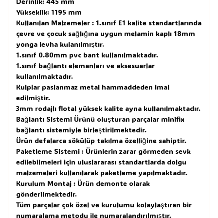
Derinlik: 445 mm
Yükseklik: 1195 mm
Kullanılan Malzemeler : 1.sınıf E1 kalite standartlarında
çevre ve çocuk sağlığına uygun melamin kaplı 18mm
yonga levha kulanılmıştır.
1.sınıf 0.80mm pvc bant kullanılmaktadır.
1.sınıf bağlantı elemanları ve aksesuarlar
kullanılmaktadır.
Kulplar paslanmaz metal hammaddeden imal
edilmiştir.
3mm rodajlı flotal yüksek kalite ayna kullanılmaktadır.
Bağlantı Sistemi Ürünü oluşturan parçalar minifix
bağlantı sistemiyle birleştirilmektedir.
Ürün defalarca sökülüp takılma özelliğine sahiptir.
Paketleme Sistemi : Ürünlerin zarar görmeden sevk
edilebilmeleri için uluslararası standartlarda dolgu
malzemeleri kullanılarak paketleme yapılmaktadır.
Kurulum Montaj : Ürün demonte olarak
gönderilmektedir.
Tüm parçalar çok özel ve kurulumu kolaylaştıran bir
numaralama metodu ile numaralandırılmıştır.