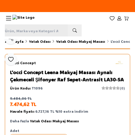
Yeni sezon ürünlerinde
%20
indirim
Favorilerim
Hesabım
Sepe
Paylaş
Ana Sayfa
Yatak Odası
Yatak Odası Makyaj Masası
L'occi Conce
Favoriye Ekle
L'occi Concept
L'occi Concept Leena Makyaj Masası Aynalı
Çekmeceli Şifonyer Raf Sepet-Antrasit LA30-SA
Ürün Kodu:
T1096
(0)
9.484,06
TL
Sepete Ekle
7.474,62
TL
Havale fiyatı:
6.727,16
TL
%
10
extra indirim
Daha Fazla
Yatak Odası Makyaj Masası
Adet