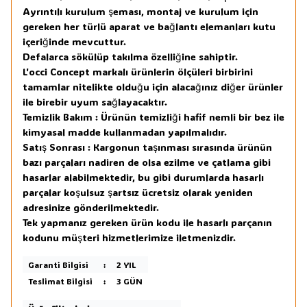
Ayrıntılı kurulum şeması, montaj ve kurulum için
gereken her türlü aparat ve bağlantı elemanları kutu
içeriğinde mevcuttur.
Defalarca sökülüp takılma özelliğine sahiptir.
L'occi Concept markalı ürünlerin ölçüleri birbirini
tamamlar nitelikte olduğu için alacağınız diğer ürünler
ile birebir uyum sağlayacaktır.
Temizlik Bakım : Ürünün temizliği hafif nemli bir bez ile
kimyasal madde kullanmadan yapılmalıdır.
Satış Sonrası : Kargonun taşınması sırasında ürünün
bazı parçaları nadiren de olsa ezilme ve çatlama gibi
hasarlar alabilmektedir, bu gibi durumlarda hasarlı
parçalar koşulsuz şartsız ücretsiz olarak yeniden
adresinize gönderilmektedir.
Tek yapmanız gereken ürün kodu ile hasarlı parçanın
kodunu müşteri hizmetlerimize iletmenizdir.
Garanti Bilgisi
:
2 YIL
Teslimat Bilgisi
:
3 GÜN