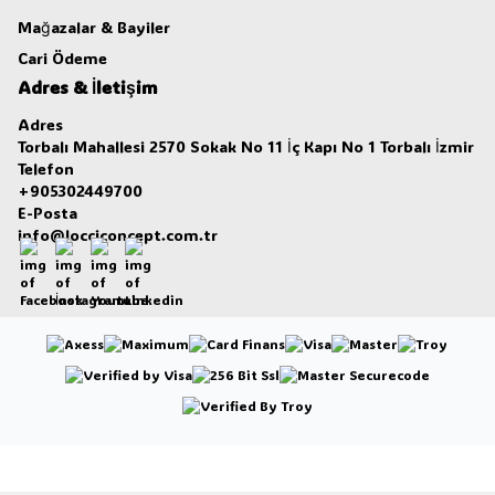
Mağazalar & Bayiler
Cari Ödeme
Adres & İletişim
Adres
Torbalı Mahallesi 2570 Sokak No 11 İç Kapı No 1 Torbalı İzmir
Telefon
+905302449700
E-Posta
info@locciconcept.com.tr
Facebook
İnstagram
Youtube
Linkedin