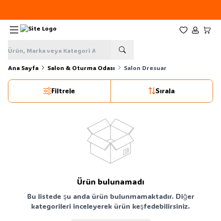
Yeni sezon ürünlerinde
%20
indirim
Favorilerim
Hesabım
Sepe
Ana Sayfa
Salon & Oturma Odası
Salon Dresuar
Filtrele
Sırala
Ürün bulunamadı
Bu listede şu anda ürün bulunmamaktadır. Diğer
kategorileri inceleyerek ürün keşfedebilirsiniz.