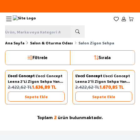
Yeni sezon ürünlerinde
%20
indirim
Favorilerim
Hesabım
Sepe
Ana Sayfa
Salon & Oturma Odası
Salon Zigon Sehpa
Filtrele
Sırala
2
2
L'occi Concept
L'occi Concept
L'occi Concept
L'occi Concept
Yeni
Yeni
Favorilere Ekle
Favorilere Ekle
Leena 2'Li Zigon Sehpa Yan
Leena 2'li Zigon Sehpa Yan
%
32
%
31
2.422,62
TL
1.636,89
TL
2.422,62
TL
1.670,85
TL
Sehpa Metal Ayaklı Beyaz
Sehpa Metal Ayaklı Sepet
LA7-W
LA7-S
Sepete Ekle
Sepete Ekle
Toplam
2
ürün bulunmaktadır.