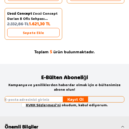
L'occi Concept
L'occi Concept
Yeni
Favorilere Ekle
Darian B Ofis Sehpası
%
31
2.332,86
TL
1.621,30
TL
80cm*60cm Kahve-Beton-
Antrasit DR2-CGA
Sepete Ekle
Toplam
5
ürün bulunmaktadır.
E-Bülten Aboneliği
Kampanya ve yeniliklerden haberdar olmak için e-bültenimize
abone olun!
Kayıt Ol
KVKK Sözleşmesi'ni
okudum, kabul ediyorum.
Önemli Bilgiler