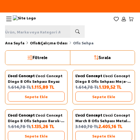
Yeni sezon ürünlerinde
%20
indirim
Favorilerim
Hesabım
Sepe
Ana Sayfa
Ofis&Çalışma Odası
Ofis Sehpa
Filtrele
Sırala
3
3
L'occi Concept
L'occi Concept
L'occi Concept
L'occi Concept
Yeni
Yeni
Favorilere Ekle
Favorilere Ekle
Diego B Ofis Sehpası Beyaz
Diego B Ofis Sehpası Meşe-
%
31
%
29
1.614,78
TL
1.115,89
TL
1.614,78
TL
1.139,52
TL
Siyah
Sepete Ekle
Sepete Ekle
3
L'occi Concept
L'occi Concept
L'occi Concept
L'occi Concept
Yeni
Yeni
Favorilere Ekle
Favorilere Ekle
Diego B Ofis Sehpası Barok-
March B Ofis Sehpası Metal
%
30
%
23
1.614,78
TL
1.135,26
TL
3.140,70
TL
2.405,16
TL
Antrasit
Ayaklı Barok
Sepete Ekle
Sepete Ekle