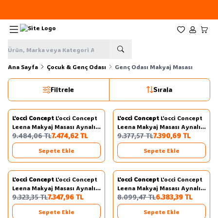
Yeni sezon ürünlerinde
%20
indirim
Favorilerim
Hesabım
Sepe
Ana Sayfa
Çocuk & Genç Odası
Genç Odası Makyaj Masası
Filtrele
Sırala
2
2
L'occi Concept
L'occi Concept
L'occi Concept
L'occi Concept
Yeni
Yeni
Favorilere Ekle
Favorilere Ekle
Leena Makyaj Masası Aynalı
Leena Makyaj Masası Aynalı
%
21
%
21
9.484,06
TL
7.474,62
TL
9.377,57
TL
7.390,69
TL
Çekmeceli Şifonyer Raf
Çekmeceli ŞifLAyer Raf
Sepet-Antrasit LA30-SA
Sepet-Beyaz LA30-SW
Sepete Ekle
Sepete Ekle
L'occi Concept
L'occi Concept
L'occi Concept
L'occi Concept
Yeni
Yeni
Favorilere Ekle
Favorilere Ekle
Leena Makyaj Masası Aynalı
Leena Makyaj Masası Aynalı
%
21
%
21
9.323,35
TL
7.347,96
TL
8.099,47
TL
6.383,39
TL
Çekmeceli Şifonyer Raf
Çekmeceli Şifonyer Sepet-
Beyaz LA30-W
Antrasit LA29-SA
Sepete Ekle
Sepete Ekle