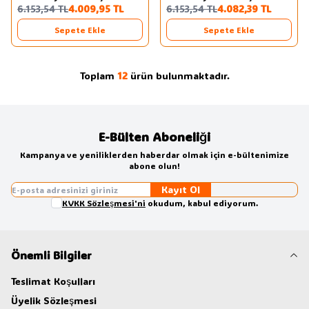
%
35
%
34
6.153,54
TL
4.009,95
TL
6.153,54
TL
4.082,39
TL
Sepet-Beyaz LA28-SW
Sepet-Antrasit LA28-SA
Sepete Ekle
Sepete Ekle
Toplam
12
ürün bulunmaktadır.
E-Bülten Aboneliği
Kampanya ve yeniliklerden haberdar olmak için e-bültenimize
abone olun!
Kayıt Ol
KVKK Sözleşmesi'ni
okudum, kabul ediyorum.
Önemli Bilgiler
Teslimat Koşulları
Üyelik Sözleşmesi