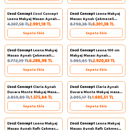
L'occi Concept
L'occi Concept
L'occi Concept
Leena Makyaj
Yeni
Yeni
Favorilere Ekle
Favorilere Ekle
Leena Makyaj Masası Aynalı
Masası Aynalı Çekmeceli
%
31
%
28
4.307,58
TL
2.991,18
TL
8.790,38
TL
6.301,38
TL
Çekmeceli Sepet LA18-S
Şifonyer Sepet-Beyaz LA29-
SW
Sepete Ekle
Sepete Ekle
L'occi Concept
Leena Makyaj
L'occi Concept
Leena 100 cm
Yeni
Yeni
Favorilere Ekle
Favorilere Ekle
Masası Aynalı Çekmeceli
Makyaj Masası Aynalı
%
28
%
42
8.772,39
TL
6.286,98
TL
5.065,65
TL
2.920,63
TL
Şifonyer Beyaz LA29-W
Çekmeceli Beyaz LA18-W
Sepete Ekle
Sepete Ekle
L'occi Concept
Claria Aynalı
L'occi Concept
Claria Aynalı
Yeni
Yeni
Favorilere Ekle
Favorilere Ekle
Duvara Monte Makyaj Masası
Duvara Monte Makyaj masası
%
45
%
23
2.859,89
TL
1.575,64
TL
2.095,17
TL
1.605,51
TL
Kapaklı Beyaz CL2-W
Kapaklı Sepet-Beyaz CL2-SW
Sepete Ekle
Sepete Ekle
L'occi Concept
Leena Makyaj
L'occi Concept
Leena Makyaj
Yeni
Yeni
Favorilere Ekle
Favorilere Ekle
Masası Aynalı Raflı Çekmeceli
Masası Aynalı Raflı Çekmeceli