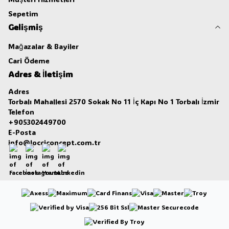
Sepetim
Gelişmiş
Mağazalar & Bayiler
Cari Ödeme
Adres & İletişim
Adres
Torbalı Mahallesi 2570 Sokak No 11 İç Kapı No 1 Torbalı İzmir
Telefon
+905302449700
E-Posta
info@locciconcept.com.tr
Facebook
İnstagram
Youtube
Linkedin