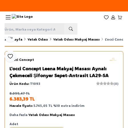
Yeni sezon ürünlerinde
%20
indirim
Favorilerim
Hesabım
Sepe
Paylaş
Ana Sayfa
Yatak Odası
Yatak Odası Makyaj Masası
L'occi Conce
Favoriye Ekle
L'occi Concept
L'occi Concept Leena Makyaj Masası Aynalı
Çekmeceli Şifonyer Sepet-Antrasit LA29-SA
Ürün Kodu:
T1093
(0)
8.099,47
TL
Sepete Ekle
6.383,39
TL
Havale fiyatı:
5.745,05
TL
%
10
extra indirim
Daha Fazla
Yatak Odası Makyaj Masası
Adet