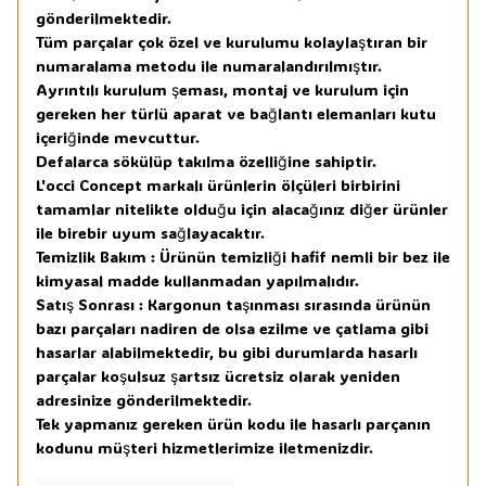
gönderilmektedir.
Tüm parçalar çok özel ve kurulumu kolaylaştıran bir
numaralama metodu ile numaralandırılmıştır.
Ayrıntılı kurulum şeması, montaj ve kurulum için
gereken her türlü aparat ve bağlantı elemanları kutu
içeriğinde mevcuttur.
Defalarca sökülüp takılma özelliğine sahiptir.
L'occi Concept markalı ürünlerin ölçüleri birbirini
tamamlar nitelikte olduğu için alacağınız diğer ürünler
ile birebir uyum sağlayacaktır.
Temizlik Bakım : Ürünün temizliği hafif nemli bir bez ile
kimyasal madde kullanmadan yapılmalıdır.
Satış Sonrası : Kargonun taşınması sırasında ürünün
bazı parçaları nadiren de olsa ezilme ve çatlama gibi
hasarlar alabilmektedir, bu gibi durumlarda hasarlı
parçalar koşulsuz şartsız ücretsiz olarak yeniden
adresinize gönderilmektedir.
Tek yapmanız gereken ürün kodu ile hasarlı parçanın
kodunu müşteri hizmetlerimize iletmenizdir.