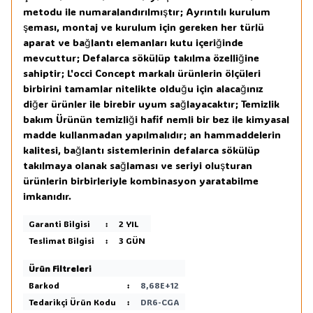
metodu ile numaralandırılmıştır; Ayrıntılı kurulum
şeması, montaj ve kurulum için gereken her türlü
aparat ve bağlantı elemanları kutu içeriğinde
mevcuttur; Defalarca sökülüp takılma özelliğine
sahiptir; L'occi Concept markalı ürünlerin ölçüleri
birbirini tamamlar nitelikte olduğu için alacağınız
diğer ürünler ile birebir uyum sağlayacaktır; Temizlik
bakım Ürünün temizliği hafif nemli bir bez ile kimyasal
madde kullanmadan yapılmalıdır; an hammaddelerin
kalitesi, bağlantı sistemlerinin defalarca sökülüp
takılmaya olanak sağlaması ve seriyi oluşturan
ürünlerin birbirleriyle kombinasyon yaratabilme
imkanıdır.
Garanti Bilgisi
:
2 YIL
Teslimat Bilgisi
:
3 GÜN
Ürün Filtreleri
Barkod
:
8,68E+12
Tedarikçi Ürün Kodu
:
DR6-CGA