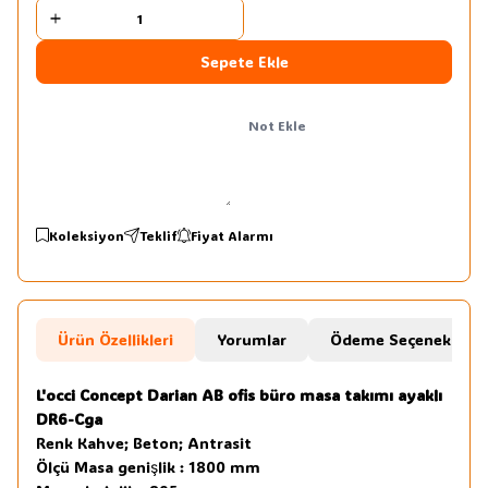
Sepete Ekle
Not Ekle
Koleksiyon
Teklif
Fiyat Alarmı
Ürün Özellikleri
Yorumlar
Ödeme Seçenekleri
L'occi Concept Darian AB ofis büro masa takımı ayaklı
DR6-Cga
Renk Kahve; Beton; Antrasit
Ölçü Masa genişlik : 1800 mm