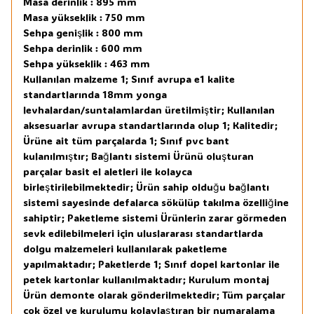
Masa derinlik : 895 mm
Masa yükseklik : 750 mm
Sehpa genişlik : 800 mm
Sehpa derinlik : 600 mm
Sehpa yükseklik : 463 mm
Kullanılan malzeme 1; Sınıf avrupa e1 kalite
standartlarında 18mm yonga
levhalardan/suntalamlardan üretilmiştir; Kullanılan
aksesuarlar avrupa standartlarında olup 1; Kalitedir;
Ürüne ait tüm parçalarda 1; Sınıf pvc bant
kulanılmıştır; Bağlantı sistemi Ürünü oluşturan
parçalar basit el aletleri ile kolayca
birleştirilebilmektedir; Ürün sahip olduğu bağlantı
sistemi sayesinde defalarca sökülüp takılma özelliğine
sahiptir; Paketleme sistemi Ürünlerin zarar görmeden
sevk edilebilmeleri için uluslararası standartlarda
dolgu malzemeleri kullanılarak paketleme
yapılmaktadır; Paketlerde 1; Sınıf dopel kartonlar ile
petek kartonlar kullanılmaktadır; Kurulum montaj
Ürün demonte olarak gönderilmektedir; Tüm parçalar
çok özel ve kurulumu kolaylaştıran bir numaralama