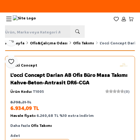
Yeni sezon ürünlerinde
%20
indirim
Favorilerim
Hesabım
Sepe
Paylaş
Ana Sayfa
Ofis&Çalışma Odası
Ofis Takımı
L'occi Concept Dari
Favoriye Ekle
L'occi Concept
L'occi Concept Darian AB Ofis Büro Masa Takımı
Kahve-Beton-Antrasit DR6-CGA
Ürün Kodu:
T1005
(0)
8.798,21
TL
Sepete Ekle
6.934,09
TL
Havale fiyatı:
6.240,68
TL
%
10
extra indirim
Daha Fazla
Ofis Takımı
Adet