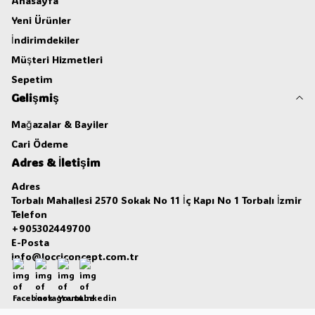
Anasayfa
Yeni Ürünler
İndirimdekiler
Müşteri Hizmetleri
Sepetim
Gelişmiş
Mağazalar & Bayiler
Cari Ödeme
Adres & İletişim
Adres
Torbalı Mahallesi 2570 Sokak No 11 İç Kapı No 1 Torbalı İzmir
Telefon
+905302449700
E-Posta
info@locciconcept.com.tr
Facebook
İnstagram
Youtube
Linkedin