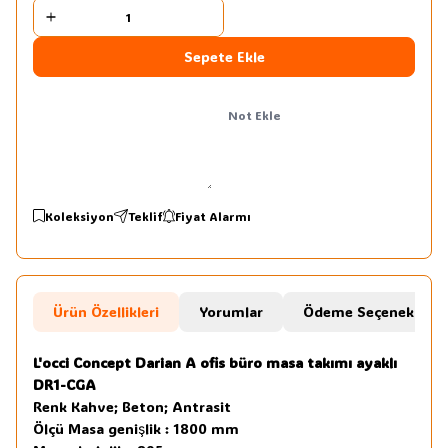
Sepete Ekle
Not Ekle
Koleksiyon
Teklif
Fiyat Alarmı
Ürün Özellikleri
Yorumlar
Ödeme Seçenekleri
L'occi Concept Darian A ofis büro masa takımı ayaklı
DR1-CGA
Renk Kahve; Beton; Antrasit
Ölçü Masa genişlik : 1800 mm