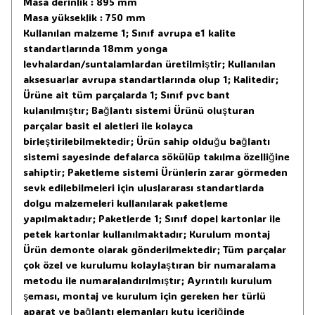
Masa derinlik : 895 mm
Masa yükseklik : 750 mm
Kullanılan malzeme 1; Sınıf avrupa e1 kalite
standartlarında 18mm yonga
levhalardan/suntalamlardan üretilmiştir; Kullanılan
aksesuarlar avrupa standartlarında olup 1; Kalitedir;
Ürüne ait tüm parçalarda 1; Sınıf pvc bant
kulanılmıştır; Bağlantı sistemi Ürünü oluşturan
parçalar basit el aletleri ile kolayca
birleştirilebilmektedir; Ürün sahip olduğu bağlantı
sistemi sayesinde defalarca sökülüp takılma özelliğine
sahiptir; Paketleme sistemi Ürünlerin zarar görmeden
sevk edilebilmeleri için uluslararası standartlarda
dolgu malzemeleri kullanılarak paketleme
yapılmaktadır; Paketlerde 1; Sınıf dopel kartonlar ile
petek kartonlar kullanılmaktadır; Kurulum montaj
Ürün demonte olarak gönderilmektedir; Tüm parçalar
çok özel ve kurulumu kolaylaştıran bir numaralama
metodu ile numaralandırılmıştır; Ayrıntılı kurulum
şeması, montaj ve kurulum için gereken her türlü
aparat ve bağlantı elemanları kutu içeriğinde