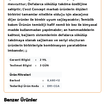
mevcuttur; Defalarca sökülüp takılma özelliğine
sahiptir; L'occi Concept markalı ürünlerin ölçüleri
birbirini tamamlar nitelikte olduğu için alacağınız
diğer ürünler ile birebir uyum sağlayacaktır; Temizlik
bakım Ürünün temizliği hafif nemli bir bez ile kimyasal
madde kullanmadan yapılmalıdır; an hammaddelerin
kalitesi, bağlantı sistemlerinin defalarca sökülüp
takılmaya olanak sağlaması ve seriyi oluşturan
ürünlerin birbirleriyle kombinasyon yaratabilme
imkanıdır; ;;
Garanti Bilgisi
:
2 YIL
Teslimat Bilgisi
:
3 GÜN
Ürün Filtreleri
Barkod
:
8,68E+12
Tedarikçi Ürün Kodu
:
DR1-CGA
Benzer Ürünler
3
3