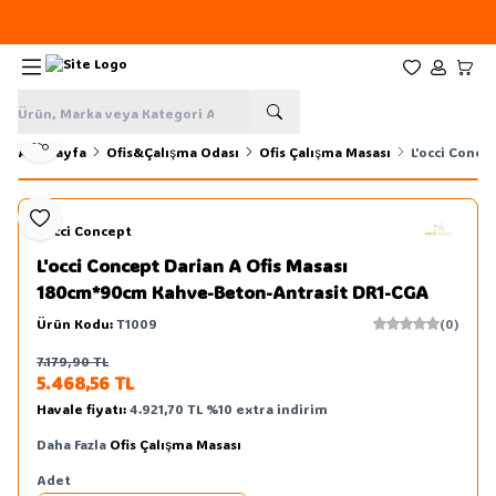
Yeni sezon ürünlerinde
%20
indirim
Favorilerim
Hesabım
Sepe
Paylaş
Ana Sayfa
Ofis&Çalışma Odası
Ofis Çalışma Masası
L'occi Conc
Favoriye Ekle
L'occi Concept
L'occi Concept Darian A Ofis Masası
180cm*90cm Kahve-Beton-Antrasit DR1-CGA
Ürün Kodu:
T1009
(0)
7.179,90
TL
Sepete Ekle
5.468,56
TL
Havale fiyatı:
4.921,70
TL
%
10
extra indirim
Daha Fazla
Ofis Çalışma Masası
Adet