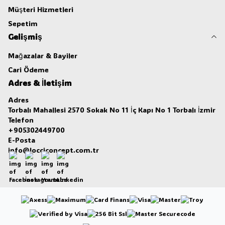
Müşteri Hizmetleri
Sepetim
Gelişmiş
Mağazalar & Bayiler
Cari Ödeme
Adres & İletişim
Adres
Torbalı Mahallesi 2570 Sokak No 11 İç Kapı No 1 Torbalı İzmir
Telefon
+905302449700
E-Posta
info@locciconcept.com.tr
Facebook
İnstagram
Youtube
Linkedin