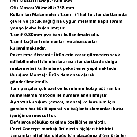
Ofis Masası Derinlik: 600 mm
Ofis Masası Yükseklik: 738 mm
Kullanılan Malzemeler : 1.sınıf E1 kalite standartlarında
çevre ve çocuk sağlığına uygun melamin kaplı 18mm
yonga levha kulanılmıştır.
1.sınıf 0.80mm pvc bant kullanılmaktadır.
1.sınıf bağlantı elemanları ve aksesuarlar
kullanılmaktadır.
Paketleme Sistemi : Ürünlerin zarar görmeden sevk
edilebilmeleri için uluslararası standartlarda dolgu
malzemeleri kullanılarak paketleme yapılmaktadır.
Kurulum Montaj : Ürün demonte olarak
gönderilmektedir.
Tüm parçalar çok özel ve kurulumu kolaylaştıran bir
numaralama metodu ile numaralandırılmıştır.
Ayrıntılı kurulum şeması, montaj ve kurulum için
gereken her türlü aparat ve bağlantı elemanları kutu
içeriğinde mevcuttur.
Defalarca sökülüp takılma özelliğine sahiptir.
L'occi Concept markalı ürünlerin ölçüleri birbirini
tamamlar nitelikte olduğu için alacağınız diğer ürünler