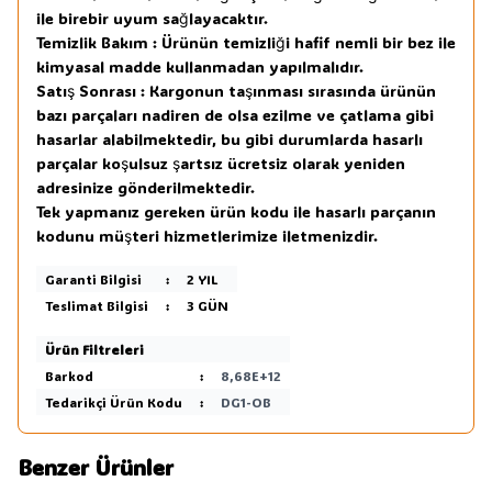
ile birebir uyum sağlayacaktır.
Temizlik Bakım : Ürünün temizliği hafif nemli bir bez ile
kimyasal madde kullanmadan yapılmalıdır.
Satış Sonrası : Kargonun taşınması sırasında ürünün
bazı parçaları nadiren de olsa ezilme ve çatlama gibi
hasarlar alabilmektedir, bu gibi durumlarda hasarlı
parçalar koşulsuz şartsız ücretsiz olarak yeniden
adresinize gönderilmektedir.
Tek yapmanız gereken ürün kodu ile hasarlı parçanın
kodunu müşteri hizmetlerimize iletmenizdir.
Garanti Bilgisi
:
2 YIL
Teslimat Bilgisi
:
3 GÜN
Ürün Filtreleri
Barkod
:
8,68E+12
Tedarikçi Ürün Kodu
:
DG1-OB
Benzer Ürünler
3
3