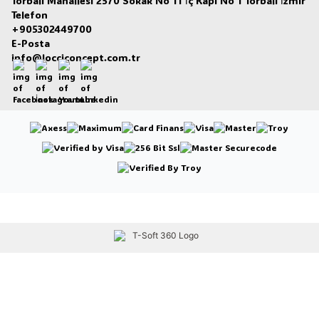
Torbalı Mahallesi 2570 Sokak No 11 İç Kapı No 1 Torbalı İzmir
Telefon
+905302449700
E-Posta
info@locciconcept.com.tr
Facebook
İnstagram
Youtube
Linkedin