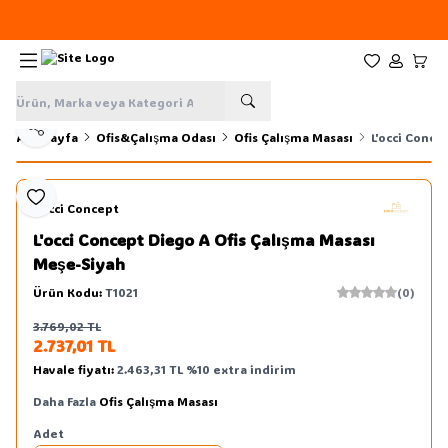
Yeni sezon ürünlerinde
%20
indirim
Favorilerim
Hesabım
Sepe
Paylaş
Ana Sayfa
Ofis&Çalışma Odası
Ofis Çalışma Masası
L'occi Conce
Favoriye Ekle
L'occi Concept
L'occi Concept Diego A Ofis Çalışma Masası
Meşe-Siyah
Ürün Kodu:
T1021
(0)
3.769,02
TL
Sepete Ekle
2.737,01
TL
Havale fiyatı:
2.463,31
TL
%
10
extra indirim
Daha Fazla
Ofis Çalışma Masası
Adet