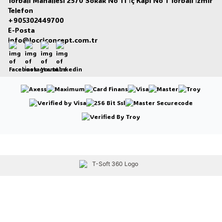
Torbalı Mahallesi 2570 Sokak No 11 İç Kapı No 1 Torbalı İzmir
Telefon
+905302449700
E-Posta
info@locciconcept.com.tr
Facebook
İnstagram
Youtube
Linkedin