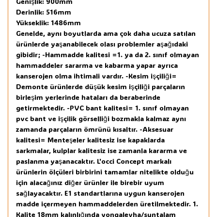
Genişlik: 900mm
Derinlik: 516mm
Yükseklik: 1486mm
Genelde, aynı boyutlarda ama çok daha ucuza satılan
ürünlerde yaşanabilecek olası problemler aşağıdaki
gibidir; -Hammadde kalitesi =1. ya da 2. sınıf olmayan
hammaddeler sararma ve kabarma yapar ayrıca
kanserojen olma ihtimali vardır. -Kesim işçiliği=
Demonte ürünlerde düşük kesim işçiliği parçaların
birleşim yerlerinde hataları da beraberinde
getirmektedir. -PVC bant kalitesi= 1. sınıf olmayan
pvc bant ve işçilik görselliği bozmakla kalmaz aynı
zamanda parçaların ömrünü kısaltır. -Aksesuar
kalitesi= Menteşeler kalitesiz ise kapaklarda
sarkmalar, kulplar kalitesiz ise zamanla kararma ve
paslanma yaşanacaktır. L'occi Concept markalı
ürünlerin ölçüleri birbirini tamamlar nitelikte olduğu
için alacağınız diğer ürünler ile birebir uyum
sağlayacaktır. E1 standartlarına uygun kanserojen
madde içermeyen hammaddelerden üretilmektedir. 1.
Kalite 18mm kalınlığında yongalevha/suntalam