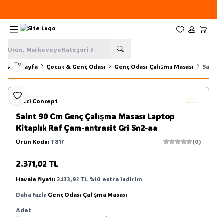
Yeni sezon ürünlerinde
%20
indirim
Favorilerim
Hesabım
Sepe
Paylaş
Ana Sayfa
Çocuk & Genç Odası
Genç Odası Çalışma Masası
Sain
Favoriye Ekle
L'occi Concept
Saint 90 Cm Genç Çalışma Masası Laptop
Kitaplık Raf Çam-antrasit Gri Sn2-aa
Ürün Kodu:
T817
(0)
2.371,02
TL
Sepete Ekle
Havale fiyatı:
2.133,92
TL
%
10
extra indirim
Daha Fazla
Genç Odası Çalışma Masası
Adet