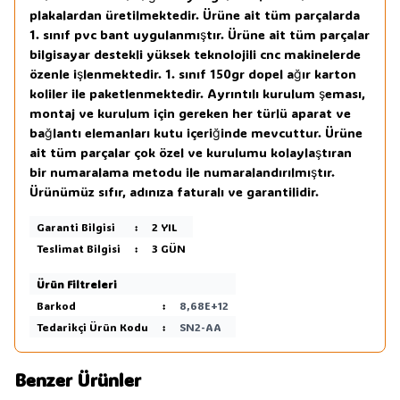
plakalardan üretilmektedir. Ürüne ait tüm parçalarda
1. sınıf pvc bant uygulanmıştır. Ürüne ait tüm parçalar
bilgisayar destekli yüksek teknolojili cnc makinelerde
özenle işlenmektedir. 1. sınıf 150gr dopel ağır karton
koliler ile paketlenmektedir. Ayrıntılı kurulum şeması,
montaj ve kurulum için gereken her türlü aparat ve
bağlantı elemanları kutu içeriğinde mevcuttur. Ürüne
ait tüm parçalar çok özel ve kurulumu kolaylaştıran
bir numaralama metodu ile numaralandırılmıştır.
Ürünümüz sıfır, adınıza faturalı ve garantilidir.
Garanti Bilgisi
:
2 YIL
Teslimat Bilgisi
:
3 GÜN
Ürün Filtreleri
Barkod
:
8,68E+12
Tedarikçi Ürün Kodu
:
SN2-AA
Benzer Ürünler
3
3