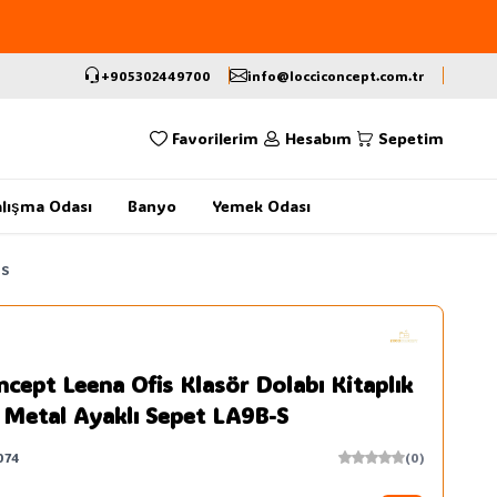
+905302449700
info@locciconcept.com.tr
Favorilerim
Hesabım
Sepetim
lışma Odası
Banyo
Yemek Odası
-S
ncept Leena Ofis Klasör Dolabı Kitaplık
ı Metal Ayaklı Sepet LA9B-S
074
(0)