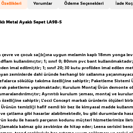
Özellikleri
Yorumlar
Ödeme Seçenekleri
İade Koş
aklı Metal Ayaklı Sepet LA9B-S
da çevre ve çocuk sağlığına uygun melamin kaplı 18mm yonga levha 
am kullanılmıştır; 1; sınıf 0; 80mm pvc bant kullanılmaktadır; 1
 imal edilmiştir; 1; sınıf 20; 30 kutu profilden imal edilen met
mayan zeminlerde dahi üründe herhangi bir sallanma yaşanmayacak
defalarca sökülüp takılma özelliğine sahiptir; Paketleme Sistemi 
ılarak paketleme yapılmaktadır; Kurulum Montaj Ürün demonte ol
aralandırılmıştır; Ayrıntılı kurulum şeması, montaj ve kurulum 
elliğine sahiptir; L'occi Concept markalı ürünlerin ölçüleri birb
m Ürünün temizliği hafif nemli bir bez ile kimyasal madde kulla
 ve çatlama gibi hasarlar alabilmektedir, bu gibi durumlarda hasar
ün kodu ile hasarlı parçanın kodunu müşteri hizmetlerimize ilet
lamakla kalmaz göz zevkinize de hitap eder; Leena serisini benze
laması, trend renkleriyle her ortama uyum sağlaması ve seriyi o