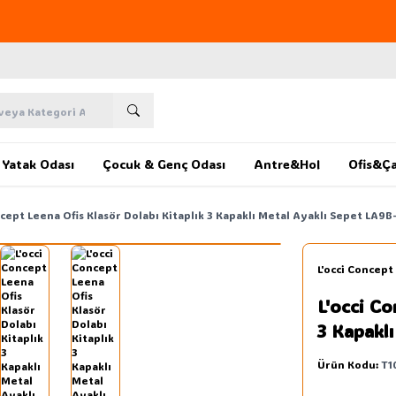
Yeni sezon ürünlerinde
%20
indirim
Yatak Odası
Çocuk & Genç Odası
Antre&Hol
Ofis&Ça
ncept Leena Ofis Klasör Dolabı Kitaplık 3 Kapaklı Metal Ayaklı Sepet LA9B
L'occi Concept
L'occi Co
3 Kapakl
Ürün Kodu:
T1