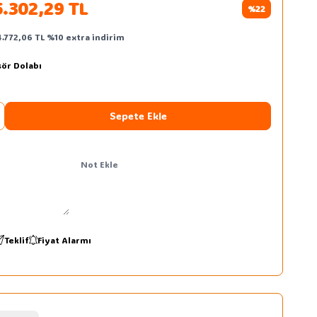
5.302,29
TL
%
22
4.772,06
TL
%
10
extra indirim
sör Dolabı
Sepete Ekle
Not Ekle
Teklif
Fiyat Alarmı