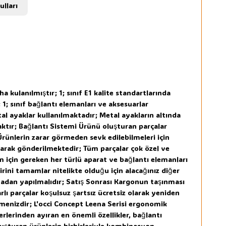
ulları
kulanılmıştır; 1; sınıf E1 kalite standartlarında
; sınıf bağlantı elemanları ve aksesuarlar
al ayaklar kullanılmaktadır; Metal ayakların altında
tır; Bağlantı Sistemi Ürünü oluşturan parçalar
Ürünlerin zarar görmeden sevk edilebilmeleri için
arak gönderilmektedir; Tüm parçalar çok özel ve
için gereken her türlü aparat ve bağlantı elemanları
irini tamamlar nitelikte olduğu için alacağınız diğer
nmadan yapılmalıdır; Satış Sonrası Kargonun taşınması
lı parçalar koşulsuz şartsız ücretsiz olarak yeniden
menizdir; L'occi Concept Leena Serisi ergonomik
rlerinden ayıran en önemli özellikler, bağlantı
luşturan ürünlerin birbirleriyle kombinasyon