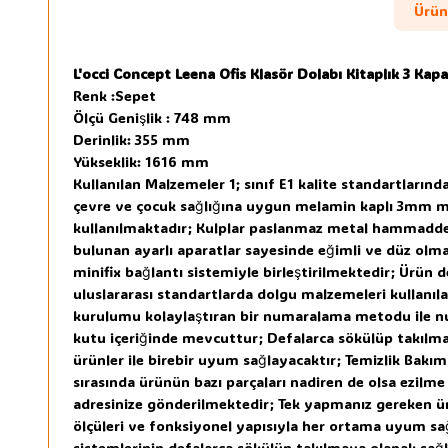
Ürün 
L'occi Concept Leena Ofis Klasör Dolabı Kitaplık 3 Kap
Renk :Sepet
Ölçü Genişlik : 748 mm
Derinlik: 355 mm
Yükseklik: 1616 mm
Kullanılan Malzemeler 1; sınıf E1 kalite standartların
çevre ve çocuk sağlığına uygun melamin kaplı 3mm mdfl
kullanılmaktadır; Kulplar paslanmaz metal hammaddeden
bulunan ayarlı aparatlar sayesinde eğimli ve düz ol
minifix bağlantı sistemiyle birleştirilmektedir; Ürün 
uluslararası standartlarda dolgu malzemeleri kullan
kurulumu kolaylaştıran bir numaralama metodu ile num
kutu içeriğinde mevcuttur; Defalarca sökülüp takılma öz
ürünler ile birebir uyum sağlayacaktır; Temizlik Bakı
sırasında ürünün bazı parçaları nadiren de olsa ezilme
adresinize gönderilmektedir; Tek yapmanız gereken ür
ölçüleri ve fonksiyonel yapısıyla her ortama uyum sağ
sistemlerinin defalarca sökülüp takılmaya olanak sağ