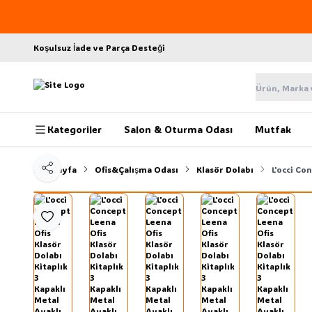
Koşulsuz İade ve Parça Desteği
Kategoriler
Salon & Oturma Odası
Mutfak
Ana Sayfa
Ofis&Çalışma Odası
Klasör Dolabı
L'occi Co
Paylaş
Favoriye Ekle