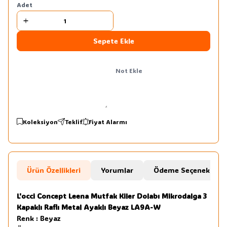
Adet
Sepete Ekle
Not Ekle
Koleksiyon
Teklif
Fiyat Alarmı
Ürün Özellikleri
Yorumlar
Ödeme Seçenekleri
L'occi Concept Leena Mutfak Kiler Dolabı Mikrodalga 3
Kapaklı Raflı Metal Ayaklı Beyaz LA9A-W
Renk : Beyaz