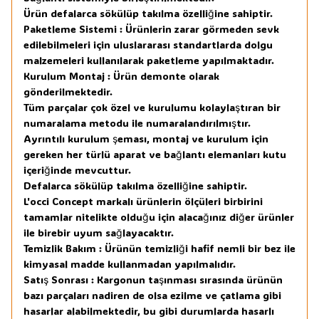
Ürün defalarca sökülüp takılma özelliğine sahiptir.
Paketleme Sistemi : Ürünlerin zarar görmeden sevk
edilebilmeleri için uluslararası standartlarda dolgu
malzemeleri kullanılarak paketleme yapılmaktadır.
Kurulum Montaj : Ürün demonte olarak
gönderilmektedir.
Tüm parçalar çok özel ve kurulumu kolaylaştıran bir
numaralama metodu ile numaralandırılmıştır.
Ayrıntılı kurulum şeması, montaj ve kurulum için
gereken her türlü aparat ve bağlantı elemanları kutu
içeriğinde mevcuttur.
Defalarca sökülüp takılma özelliğine sahiptir.
L'occi Concept markalı ürünlerin ölçüleri birbirini
tamamlar nitelikte olduğu için alacağınız diğer ürünler
ile birebir uyum sağlayacaktır.
Temizlik Bakım : Ürünün temizliği hafif nemli bir bez ile
kimyasal madde kullanmadan yapılmalıdır.
Satış Sonrası : Kargonun taşınması sırasında ürünün
bazı parçaları nadiren de olsa ezilme ve çatlama gibi
hasarlar alabilmektedir, bu gibi durumlarda hasarlı