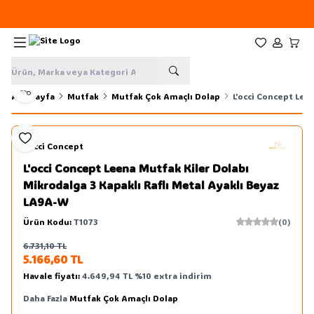
Yeni sezon ürünlerinde
%20
indirim
Favorilerim
Hesabım
Sepe
Paylaş
Ana Sayfa
Mutfak
Mutfak Çok Amaçlı Dolap
L'occi Concept Lee
Favoriye Ekle
L'occi Concept
L'occi Concept Leena Mutfak Kiler Dolabı
Mikrodalga 3 Kapaklı Raflı Metal Ayaklı Beyaz
LA9A-W
Ürün Kodu:
T1073
(0)
6.731,10
TL
Sepete Ekle
5.166,60
TL
Havale fiyatı:
4.649,94
TL
%
10
extra indirim
Daha Fazla
Mutfak Çok Amaçlı Dolap