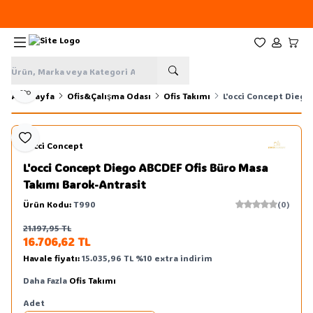
Yeni sezon ürünlerinde
%20
indirim
Favorilerim
Hesabım
Sepe
Paylaş
Ana Sayfa
Ofis&Çalışma Odası
Ofis Takımı
L'occi Concept Diego
Favoriye Ekle
L'occi Concept
L'occi Concept Diego ABCDEF Ofis Büro Masa
Takımı Barok-Antrasit
Ürün Kodu:
T990
(0)
21.197,95
TL
Sepete Ekle
16.706,62
TL
Havale fiyatı:
15.035,96
TL
%
10
extra indirim
Daha Fazla
Ofis Takımı
Adet