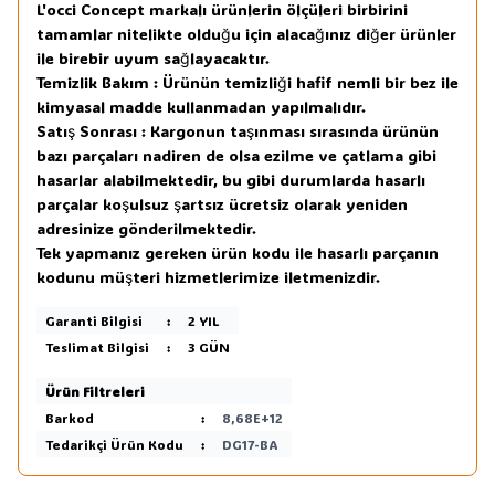
L'occi Concept markalı ürünlerin ölçüleri birbirini
tamamlar nitelikte olduğu için alacağınız diğer ürünler
ile birebir uyum sağlayacaktır.
Temizlik Bakım : Ürünün temizliği hafif nemli bir bez ile
kimyasal madde kullanmadan yapılmalıdır.
Satış Sonrası : Kargonun taşınması sırasında ürünün
bazı parçaları nadiren de olsa ezilme ve çatlama gibi
hasarlar alabilmektedir, bu gibi durumlarda hasarlı
parçalar koşulsuz şartsız ücretsiz olarak yeniden
adresinize gönderilmektedir.
Tek yapmanız gereken ürün kodu ile hasarlı parçanın
kodunu müşteri hizmetlerimize iletmenizdir.
Garanti Bilgisi
:
2 YIL
Teslimat Bilgisi
:
3 GÜN
Ürün Filtreleri
Barkod
:
8,68E+12
Tedarikçi Ürün Kodu
:
DG17-BA