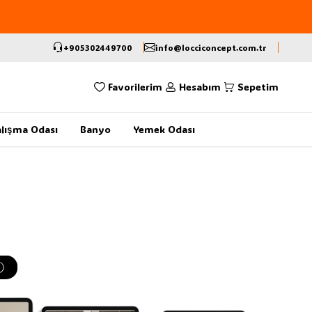
+905302449700
info@locciconcept.com.tr
Favorilerim
Hesabım
Sepetim
lışma Odası
Banyo
Yemek Odası