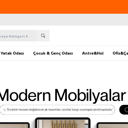
Yeni sezon ürünlerinde
%20
indirim
Yatak Odası
Çocuk & Genç Odası
Antre&Hol
Ofis&Ça