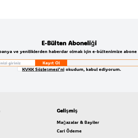
E-Bülten Aboneliği
anya ve yeniliklerden haberdar olmak için e-bültenimize abone 
Kayıt Ol
KVKK Sözleşmesi'ni
okudum, kabul ediyorum.
m
Gelişmiş
Mağazalar & Bayiler
Cari Ödeme